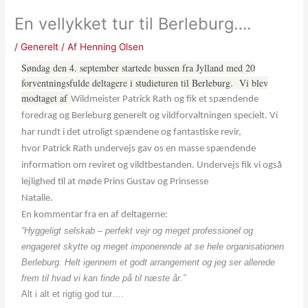
En vellykket tur til Berleburg….
/
Generelt
/ Af
Henning Olsen
Søndag den 4. september startede bussen fra Jylland med 20
forventningsfulde deltagere i studieturen til Berleburg. Vi blev
modtaget af
Wildmeister Patrick Rath og fik et spændende
foredrag og Berleburg generelt og vildforvaltningen specielt. Vi
har rundt i det utroligt spændene og fantastiske revir,
hvor
Patrick Rath undervejs gav os en masse spændende
information om reviret og vildtbestanden. Undervejs fik vi også
lejlighed til at møde
Prins Gustav og Prinsesse
Natalie.
En kommentar fra en af deltagerne:
“Hyggeligt selskab – perfekt vejr og meget professionel og
engageret skytte og meget imponerende at se hele organisationen
Berleburg.
Helt igennem et godt arrangement og jeg ser allerede
frem til hvad vi kan finde på til næste år.”
Alt i alt et rigtig god tur….