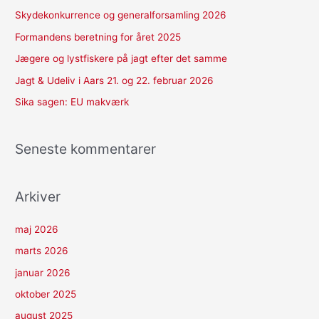
f
Skydekonkurrence og generalforsamling 2026
t
Formandens beretning for året 2025
e
Jægere og lystfiskere på jagt efter det samme
r
Jagt & Udeliv i Aars 21. og 22. februar 2026
:
Sika sagen: EU makværk
Seneste kommentarer
Arkiver
maj 2026
marts 2026
januar 2026
oktober 2025
august 2025