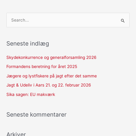
S
ø
g
Seneste indlæg
e
f
Skydekonkurrence og generalforsamling 2026
t
Formandens beretning for året 2025
e
Jægere og lystfiskere på jagt efter det samme
r
Jagt & Udeliv i Aars 21. og 22. februar 2026
:
Sika sagen: EU makværk
Seneste kommentarer
Arkiver