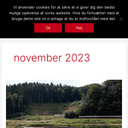
Gå
Vi anvender cookies for at sikre at vi giver dig den bedst
til
mulige oplevelse af vores website. Hvis du fortsætter med at
indholdet
bruge dette site vil vi antage at du er indforstået med det.
Ok
Nej
november 2023
Indkaldelse
til
generalforsamling
og
skyde
konkurrence
i
Vingsted