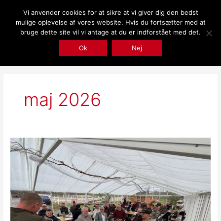
Gå
Vi anvender cookies for at sikre at vi giver dig den bedst
til
mulige oplevelse af vores website. Hvis du fortsætter med at
indholdet
bruge dette site vil vi antage at du er indforstået med det.
Ok
Nej
maj 2026
Skydekonkurrence
og
generalforsamling
2026