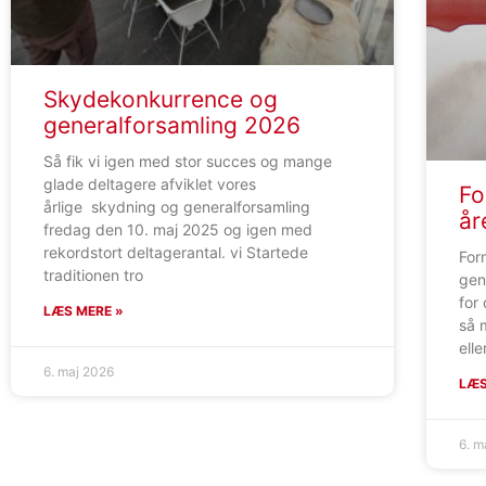
Skydekonkurrence og
generalforsamling 2026
Så fik vi igen med stor succes og mange
glade deltagere afviklet vores
Fo
årlige skydning og generalforsamling
år
fredag den 10. maj 2025 og igen med
rekordstort deltagerantal. vi Startede
For
traditionen tro
gen
for
LÆS MERE »
så 
ell
6. maj 2026
LÆS
6. m