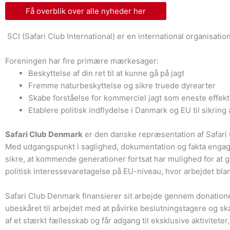
Få overblik over alle nyheder her
SCI (Safari Club International) er en international organisatio
Foreningen har fire primære mærkesager:
Beskyttelse af din ret til at kunne gå på jagt
Fremme naturbeskyttelse og sikre truede dyrearter
Skabe forståelse for kommerciel jagt som eneste effekt
Etablere politisk indflydelse i Danmark og EU til sikring
Safari Club Denmark
er den danske repræsentation af Safari Cl
Med udgangspunkt i saglighed, dokumentation og fakta engager
sikre, at kommende generationer fortsat har mulighed for at g
politisk interessevaretagelse på EU-niveau, hvor arbejdet bland
Safari Club Denmark finansierer sit arbejde gennem donatione
ubeskåret til arbejdet med at påvirke beslutningstagere og sk
af et stærkt fællesskab og får adgang til eksklusive aktivite