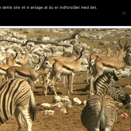
dette site vil vi antage at du er indforstået med det.
Kontakt
Om SCI
Kalender