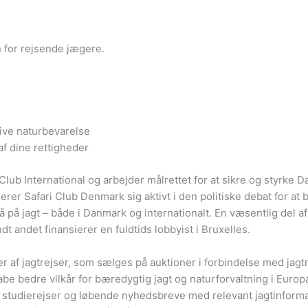
n for rejsende jægere.
ive naturbevarelse
 af dine rettigheder
ub International og arbejder målrettet for at sikre og styrke Da
er Safari Club Denmark sig aktivt i den politiske debat for at
å på jagt – både i Danmark og internationalt. En væsentlig del 
t andet finansierer en fuldtids lobbyist i Bruxelles.
r af jagtrejser, som sælges på auktioner i forbindelse med jag
abe bedre vilkår for bæredygtig jagt og naturforvaltning i Euro
ter, studierejser og løbende nyhedsbreve med relevant jagtinform