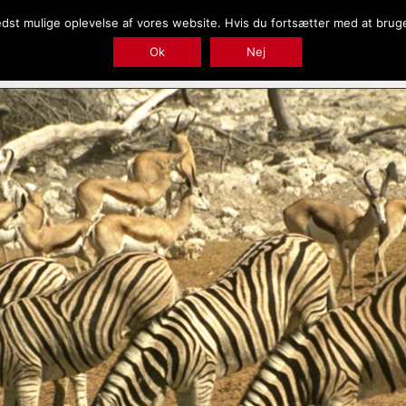
bedst mulige oplevelse af vores website. Hvis du fortsætter med at bruge 
Forside
Conservation And Donation
Ok
Nej