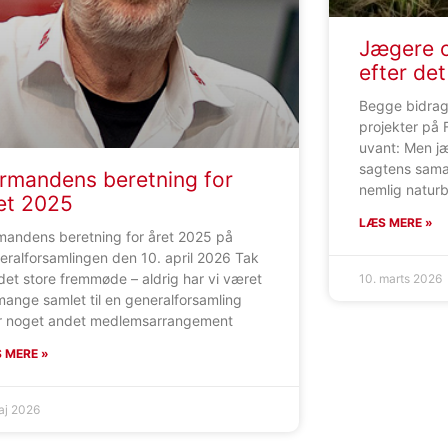
Jægere o
efter de
Begge bidrage
projekter på
uvant: Men jæ
sagtens sama
rmandens beretning for
nemlig naturb
et 2025
LÆS MERE »
mandens beretning for året 2025 på
eralforsamlingen den 10. april 2026 Tak
 det store fremmøde – aldrig har vi været
10. marts 2026
mange samlet til en generalforsamling
er noget andet medlemsarrangement
 MERE »
aj 2026