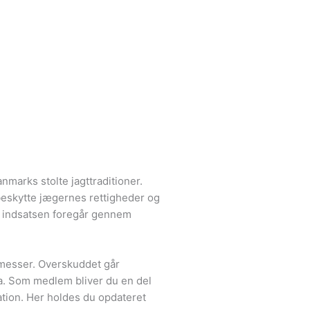
nmarks stolte jagttraditioner.
 beskytte jægernes rettigheder og
af indsatsen foregår gennem
tmesser. Overskuddet går
pa. Som medlem bliver du en del
ation. Her holdes du opdateret