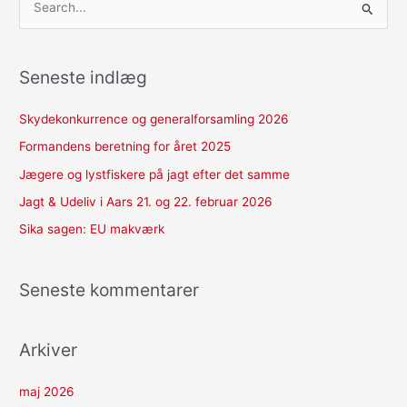
S
ø
g
Seneste indlæg
e
f
Skydekonkurrence og generalforsamling 2026
t
Formandens beretning for året 2025
e
Jægere og lystfiskere på jagt efter det samme
r
Jagt & Udeliv i Aars 21. og 22. februar 2026
:
Sika sagen: EU makværk
Seneste kommentarer
Arkiver
maj 2026