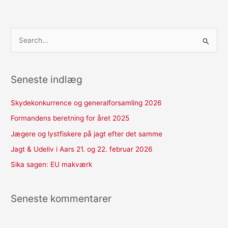
S
ø
g
Seneste indlæg
e
f
Skydekonkurrence og generalforsamling 2026
t
Formandens beretning for året 2025
e
Jægere og lystfiskere på jagt efter det samme
r
Jagt & Udeliv i Aars 21. og 22. februar 2026
:
Sika sagen: EU makværk
Seneste kommentarer