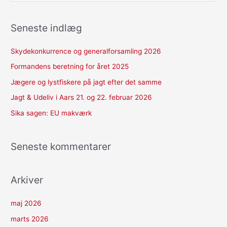
ø
g
Seneste indlæg
e
f
Skydekonkurrence og generalforsamling 2026
t
Formandens beretning for året 2025
e
Jægere og lystfiskere på jagt efter det samme
r
Jagt & Udeliv i Aars 21. og 22. februar 2026
:
Sika sagen: EU makværk
Seneste kommentarer
Arkiver
maj 2026
marts 2026