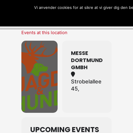
Gå
Vi anvender cookies for at sikre at vi giver dig den 
til
indholdet
Events at this location
MESSE
DORTMUND
GMBH
Strobelallee
45,
UPCOMING EVENTS