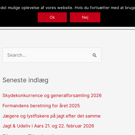
bedst mulige oplevelse af vores website. Hvis du fortsætter med at bruge 
Forside
Conservation And Donation
Ok
Nej
S
ø
g
Seneste indlæg
e
f
Skydekonkurrence og generalforsamling 2026
t
Formandens beretning for året 2025
e
Jægere og lystfiskere på jagt efter det samme
r
Jagt & Udeliv i Aars 21. og 22. februar 2026
: