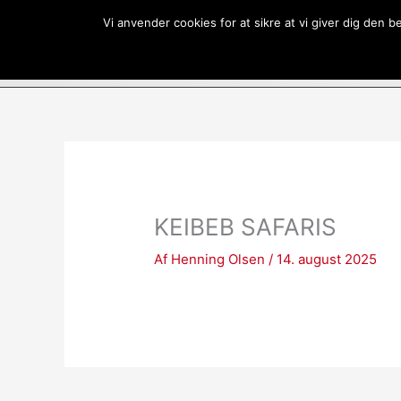
Gå
Vi anvender cookies for at sikre at vi giver dig den 
til
indholdet
KEIBEB SAFARIS
Af
Henning Olsen
/
14. august 2025