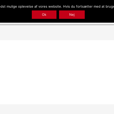
bedst mulige oplevelse af vores website. Hvis du fortsætter med at bruge 
Forside
Conservation And Donation
Ok
Nej