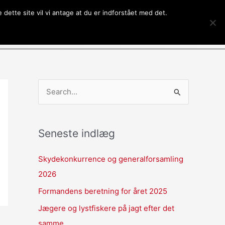
dette site vil vi antage at du er indforstået med det.
Kontakt
Om SCI
Kalender
S
ø
g
Seneste indlæg
e
f
Skydekonkurrence og generalforsamling
t
2026
e
Formandens beretning for året 2025
r
Jægere og lystfiskere på jagt efter det
:
samme