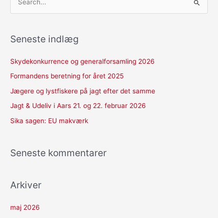
S
ø
g
Seneste indlæg
e
f
Skydekonkurrence og generalforsamling 2026
t
Formandens beretning for året 2025
e
Jægere og lystfiskere på jagt efter det samme
r
Jagt & Udeliv i Aars 21. og 22. februar 2026
:
Sika sagen: EU makværk
Seneste kommentarer
Arkiver
maj 2026